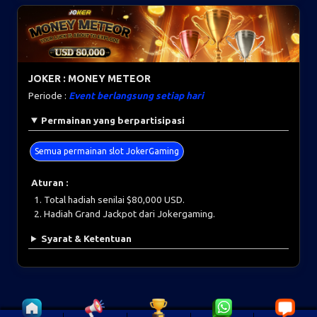
JOKER : MONEY METEOR
Periode :
Event berlangsung setiap hari
Permainan yang berpartisipasi
Semua permainan slot JokerGaming
Aturan :
Total hadiah senilai $80,000 USD.
Hadiah Grand Jackpot dari Jokergaming.
Syarat & Ketentuan