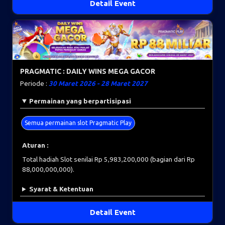
Detail Event
PRAGMATIC : DAILY WINS MEGA GACOR
Periode :
30 Maret 2026 - 28 Maret 2027
Permainan yang berpartisipasi
Semua permainan slot Pragmatic Play
Aturan :
Total hadiah Slot senilai Rp 5,983,200,000 (bagian dari Rp
88,000,000,000).
Syarat & Ketentuan
Detail Event