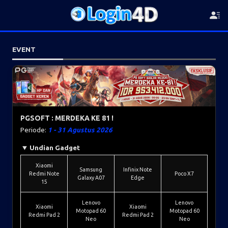
EVENT
PGSOFT : MERDEKA KE 81 !
Periode:
1 - 31 Agustus 2026
Undian Gadget
Xiaomi
Samsung
Infinix Note
Redmi Note
Poco X7
Galaxy A07
Edge
15
Lenovo
Lenovo
Xiaomi
Xiaomi
Motopad 60
Motopad 60
Redmi Pad 2
Redmi Pad 2
Neo
Neo