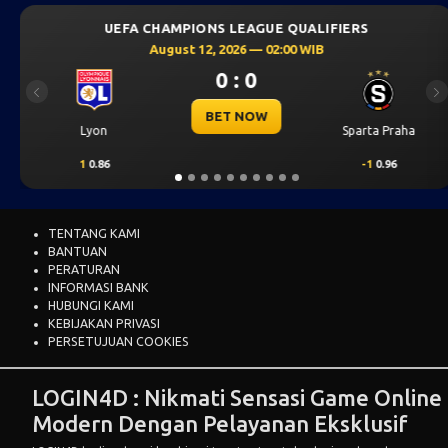
EAGUE QUALIFIERS
UEFA CHAMPIONS LE
26 — 02:00 WIB
August 12, 2026
: 0
0 : 
Previous
Ne
 NOW
BET N
Sparta Praha
SK Sturm Graz
-1
0.96
-0.5
0.95
TENTANG KAMI
BANTUAN
PERATURAN
INFORMASI BANK
HUBUNGI KAMI
KEBIJAKAN PRIVASI
PERSETUJUAN COOKIES
LOGIN4D : Nikmati Sensasi Game Online
Modern Dengan Pelayanan Eksklusif