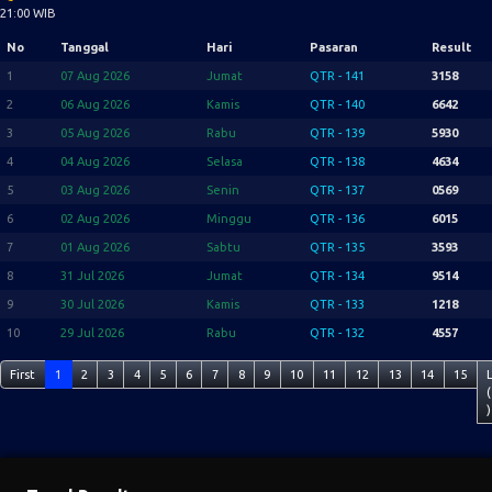
21:00 WIB
No
Tanggal
Hari
Pasaran
Result
1
07 Aug 2026
Jumat
QTR - 141
3158
2
06 Aug 2026
Kamis
QTR - 140
6642
3
05 Aug 2026
Rabu
QTR - 139
5930
4
04 Aug 2026
Selasa
QTR - 138
4634
5
03 Aug 2026
Senin
QTR - 137
0569
6
02 Aug 2026
Minggu
QTR - 136
6015
7
01 Aug 2026
Sabtu
QTR - 135
3593
8
31 Jul 2026
Jumat
QTR - 134
9514
9
30 Jul 2026
Kamis
QTR - 133
1218
10
29 Jul 2026
Rabu
QTR - 132
4557
First
1
2
3
4
5
6
7
8
9
10
11
12
13
14
15
(
)