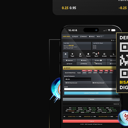
1
0.86
-1
0.96
-0.5
0.95