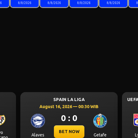
26
8/8/2026
8/8/2026
8/8/2026
8/8/2026
8
IONS LEAGUE QUALIFIERS
UEFA CHAMPIONS LEAGUE Q
 12, 2026 — 01:30 WIB
August 12, 2026 — 01:15
0 : 0
0 : 0
BET NOW
BET NOW
Slovan
Fenerbahce
Bratislava