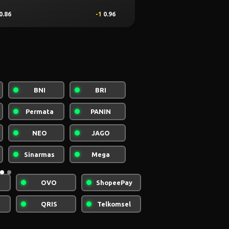
-0.5
0.99
0.75
0.77
-0.75
-0.95
BNI
BRI
Permata
PANIN
NEO
JAGO
Sinarmas
Mega
OVO
ShopeePay
QRIS
Telkomsel