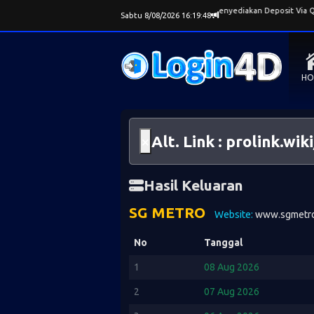
LOGIN4D Menyediakan Deposit Via QRIS Au
Sabtu 8/08/2026 16:19:49
HO
×
Alt. Link :
prolink.wik
Hasil Keluaran
SG METRO
Website:
www.sgmetr
No
Tanggal
1
08 Aug 2026
2
07 Aug 2026