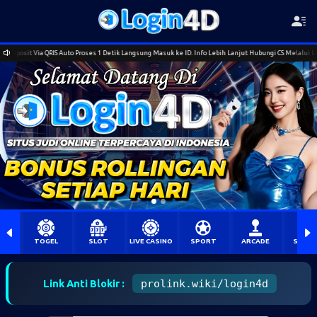
sit Via QRIS Auto Proses 1 Detik Langsung Masuk ke ID. Info Lebih Lanjut Hubungi CS Melalui LiveC
TOGEL
SLOT
LIVE CASINO
SPORT
ARCADE
SABU
Link Anti Blokir :
prolink.wiki/login4d