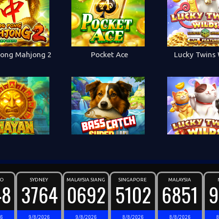
Pong Mahjong 2
Pocket Ace
Lucky Twins 
yan Boost
Bass Catch SUPER UP
Lucky Twins 
Jackpot
RO
SYDNEY
MALAYSIA SIANG
SINGAPORE
MALAYSIA
48
3764
0692
5102
6851
9
26
9/8/2026
9/8/2026
8/8/2026
8/8/2026
8