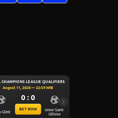
 Blitz
Wrath of Seth-Split
A CHAMPIONS LEAGUE QUALIFIERS
August 11, 2026 — 22:00 WIB
ounty
Bonny's Treasures
0 : 0
Next
BET NOW
t Almaty
Levski Sofia
(n)