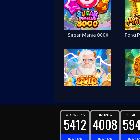
Sugar Mania 8000
Pong 
Almighty Zeus Empire
Ma
TOTO WUHAN
HK SIANG
SG MET
5412
4008
59
9/8/2026
9/8/2026
9/8/20