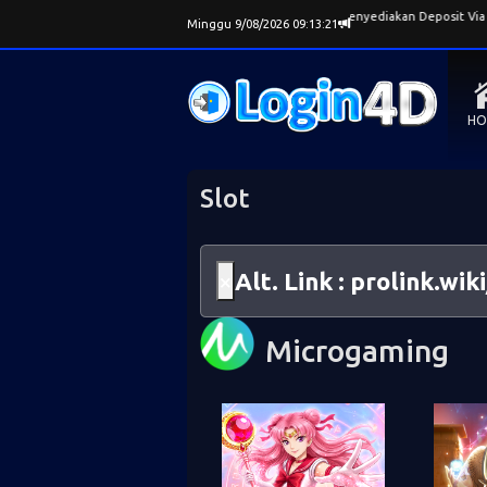
LOGIN4D Menyediakan Deposit Via QRIS Aut
Minggu 9/08/2026 09:13:22
HO
Slot
×
Alt. Link :
prolink.wik
Microgaming