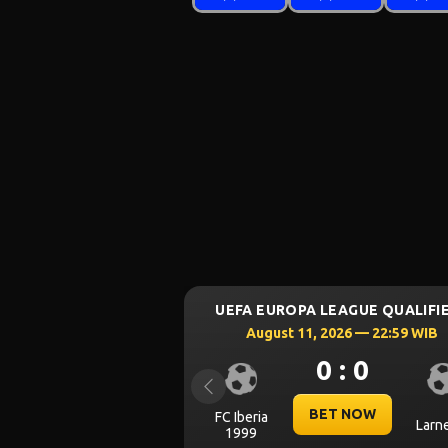
12 Skulls of the Dead
Pong 
SPAIN LA LIGA
August 16, 2026 — 00:30 WIB
Grand Casino Heist
Mer
0 : 0
Previous
BET NOW
Alaves
Get