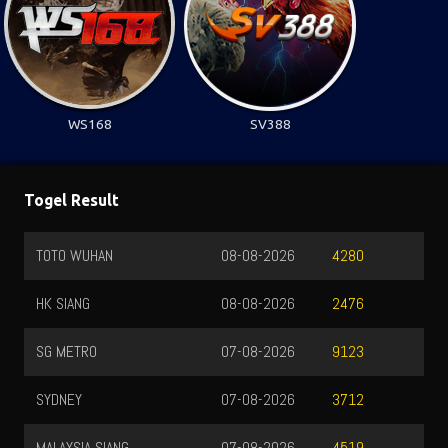
WS168
SV388
Togel Result
TOTO WUHAN
08-08-2026
4280
HK SIANG
08-08-2026
2476
SG METRO
07-08-2026
9123
SYDNEY
07-08-2026
3712
MALAYSIA SIANG
07-08-2026