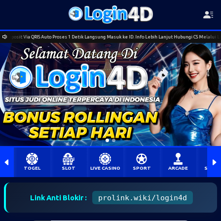
osit Via QRIS Auto Proses 1 Detik Langsung Masuk ke ID. Info Lebih Lanjut Hubungi CS Melalui LiveC
TOGEL
SLOT
LIVE CASINO
SPORT
ARCADE
SABU
Link Anti Blokir :
prolink.wiki/login4d